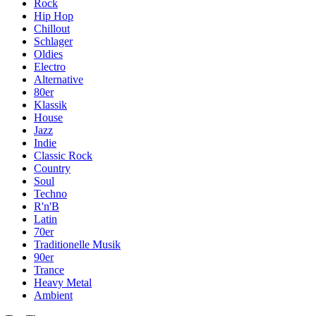
Rock
Hip Hop
Chillout
Schlager
Oldies
Electro
Alternative
80er
Klassik
House
Jazz
Indie
Classic Rock
Country
Soul
Techno
R'n'B
Latin
70er
Traditionelle Musik
90er
Trance
Heavy Metal
Ambient