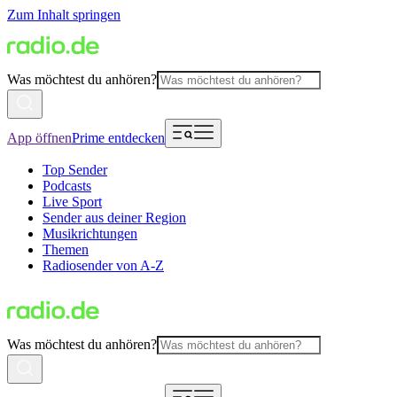
Zum Inhalt springen
Was möchtest du anhören?
App öffnen
Prime entdecken
Top Sender
Podcasts
Live Sport
Sender aus deiner Region
Musikrichtungen
Themen
Radiosender von A-Z
Was möchtest du anhören?