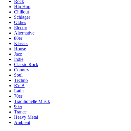
Rock
Hip Hop
Chillout
Schlager
Oldies
Electro
Alternative
80er
Klassik
House
Jazz
Indie
Classic Rock
Country
Soul
Techno
R'n'B
Latin
70er
Traditionelle Musik
90er
Trance
Heavy Metal
Ambient