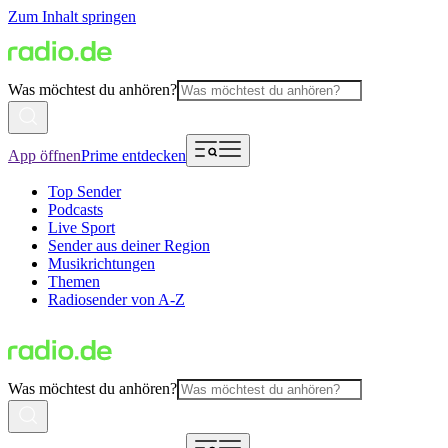
Zum Inhalt springen
Was möchtest du anhören?
App öffnen
Prime entdecken
Top Sender
Podcasts
Live Sport
Sender aus deiner Region
Musikrichtungen
Themen
Radiosender von A-Z
Was möchtest du anhören?