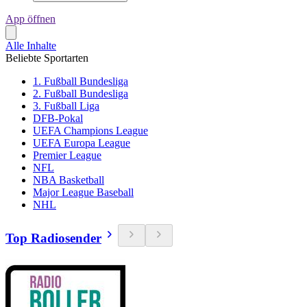
App öffnen
Alle Inhalte
Beliebte Sportarten
1. Fußball Bundesliga
2. Fußball Bundesliga
3. Fußball Liga
DFB-Pokal
UEFA Champions League
UEFA Europa League
Premier League
NFL
NBA Basketball
Major League Baseball
NHL
Top Radiosender