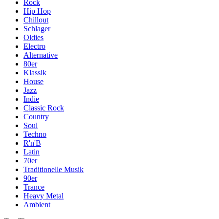
Rock
Hip Hop
Chillout
Schlager
Oldies
Electro
Alternative
80er
Klassik
House
Jazz
Indie
Classic Rock
Country
Soul
Techno
R'n'B
Latin
70er
Traditionelle Musik
90er
Trance
Heavy Metal
Ambient