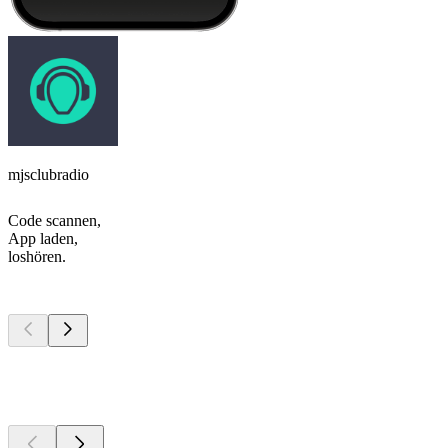
mjsclubradio
Code scannen,
App laden,
loshören.
Top
Podcasts
Top
Podcasts
Top
Podcasts