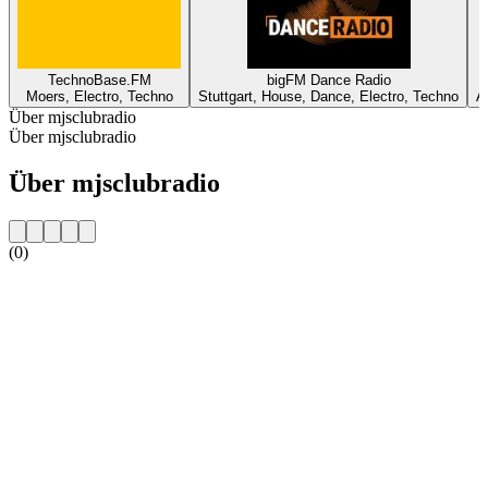
TechnoBase.FM
bigFM Dance Radio
Moers, Electro, Techno
Stuttgart, House, Dance, Electro, Techno
A
Über mjsclubradio
Über mjsclubradio
Über mjsclubradio
(0)
Sender-Website