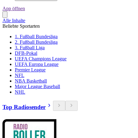
App öffnen
Alle Inhalte
Beliebte Sportarten
1. Fußball Bundesliga
2. Fußball Bundesliga
3. Fußball Liga
DFB-Pokal
UEFA Champions League
UEFA Europa League
Premier League
NFL
NBA Basketball
Major League Baseball
NHL
Top Radiosender