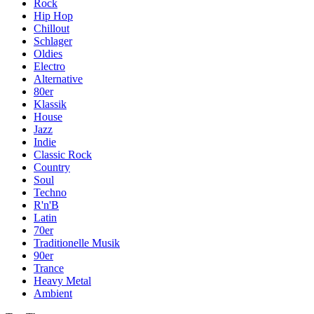
Rock
Hip Hop
Chillout
Schlager
Oldies
Electro
Alternative
80er
Klassik
House
Jazz
Indie
Classic Rock
Country
Soul
Techno
R'n'B
Latin
70er
Traditionelle Musik
90er
Trance
Heavy Metal
Ambient