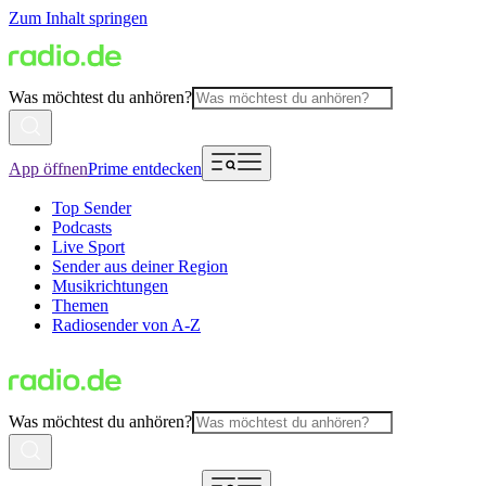
Zum Inhalt springen
Was möchtest du anhören?
App öffnen
Prime entdecken
Top Sender
Podcasts
Live Sport
Sender aus deiner Region
Musikrichtungen
Themen
Radiosender von A-Z
Was möchtest du anhören?