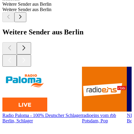
Weitere Sender aus Berlin
Weitere Sender aus Berlin
Weitere Sender aus Berlin
Radio Paloma - 100% Deutscher Schlager
radioeins vom rbb
NI
Berlin, Schlager
Potsdam, Pop
Ber
Top
Podcasts