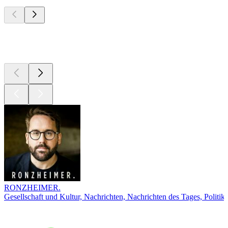
Top
Podcasts
Top
Podcasts
RONZHEIMER.
Gesellschaft und Kultur, Nachrichten, Nachrichten des Tages, Politik