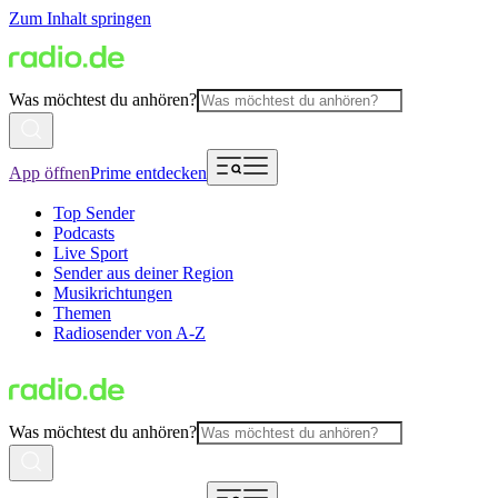
Zum Inhalt springen
Was möchtest du anhören?
App öffnen
Prime entdecken
Top Sender
Podcasts
Live Sport
Sender aus deiner Region
Musikrichtungen
Themen
Radiosender von A-Z
Was möchtest du anhören?