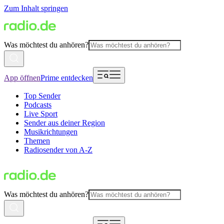
Zum Inhalt springen
Was möchtest du anhören?
App öffnen
Prime entdecken
Top Sender
Podcasts
Live Sport
Sender aus deiner Region
Musikrichtungen
Themen
Radiosender von A-Z
Was möchtest du anhören?