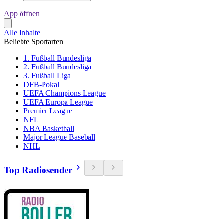
App öffnen
Alle Inhalte
Beliebte Sportarten
1. Fußball Bundesliga
2. Fußball Bundesliga
3. Fußball Liga
DFB-Pokal
UEFA Champions League
UEFA Europa League
Premier League
NFL
NBA Basketball
Major League Baseball
NHL
Top Radiosender