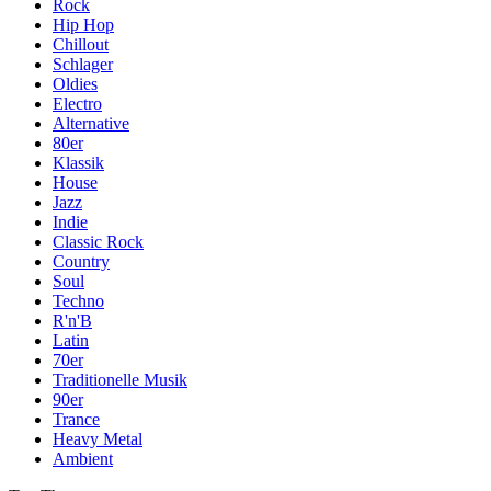
Rock
Hip Hop
Chillout
Schlager
Oldies
Electro
Alternative
80er
Klassik
House
Jazz
Indie
Classic Rock
Country
Soul
Techno
R'n'B
Latin
70er
Traditionelle Musik
90er
Trance
Heavy Metal
Ambient