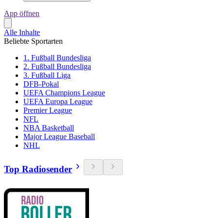
App öffnen
Alle Inhalte
Beliebte Sportarten
1. Fußball Bundesliga
2. Fußball Bundesliga
3. Fußball Liga
DFB-Pokal
UEFA Champions League
UEFA Europa League
Premier League
NFL
NBA Basketball
Major League Baseball
NHL
Top Radiosender