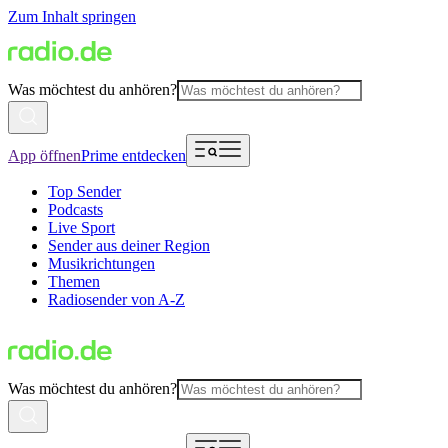
Zum Inhalt springen
Was möchtest du anhören?
App öffnen
Prime entdecken
Top Sender
Podcasts
Live Sport
Sender aus deiner Region
Musikrichtungen
Themen
Radiosender von A-Z
Was möchtest du anhören?