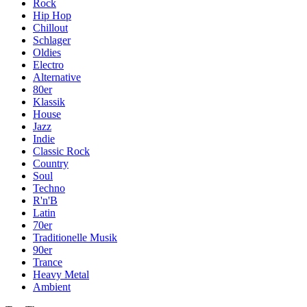
Rock
Hip Hop
Chillout
Schlager
Oldies
Electro
Alternative
80er
Klassik
House
Jazz
Indie
Classic Rock
Country
Soul
Techno
R'n'B
Latin
70er
Traditionelle Musik
90er
Trance
Heavy Metal
Ambient