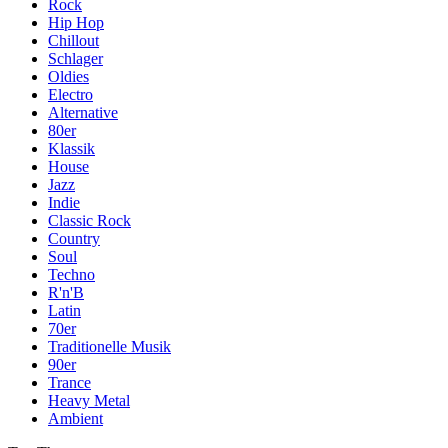
Rock
Hip Hop
Chillout
Schlager
Oldies
Electro
Alternative
80er
Klassik
House
Jazz
Indie
Classic Rock
Country
Soul
Techno
R'n'B
Latin
70er
Traditionelle Musik
90er
Trance
Heavy Metal
Ambient