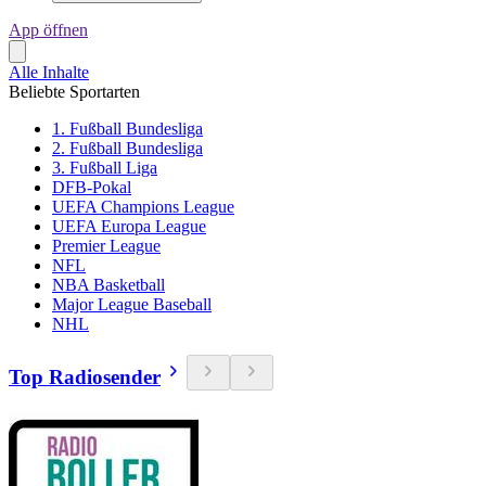
App öffnen
Alle Inhalte
Beliebte Sportarten
1. Fußball Bundesliga
2. Fußball Bundesliga
3. Fußball Liga
DFB-Pokal
UEFA Champions League
UEFA Europa League
Premier League
NFL
NBA Basketball
Major League Baseball
NHL
Top Radiosender