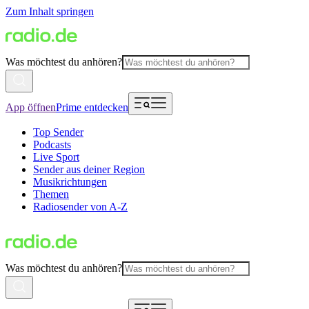
Zum Inhalt springen
Was möchtest du anhören?
App öffnen
Prime entdecken
Top Sender
Podcasts
Live Sport
Sender aus deiner Region
Musikrichtungen
Themen
Radiosender von A-Z
Was möchtest du anhören?