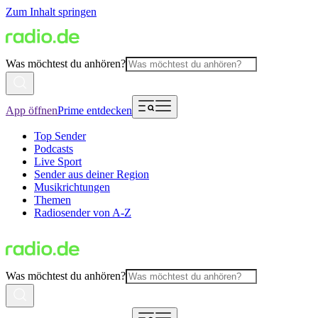
Zum Inhalt springen
Was möchtest du anhören?
App öffnen
Prime entdecken
Top Sender
Podcasts
Live Sport
Sender aus deiner Region
Musikrichtungen
Themen
Radiosender von A-Z
Was möchtest du anhören?