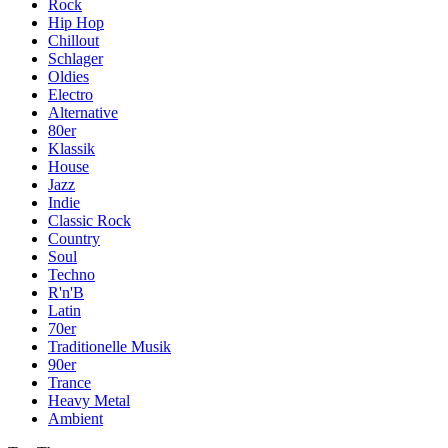
Rock
Hip Hop
Chillout
Schlager
Oldies
Electro
Alternative
80er
Klassik
House
Jazz
Indie
Classic Rock
Country
Soul
Techno
R'n'B
Latin
70er
Traditionelle Musik
90er
Trance
Heavy Metal
Ambient