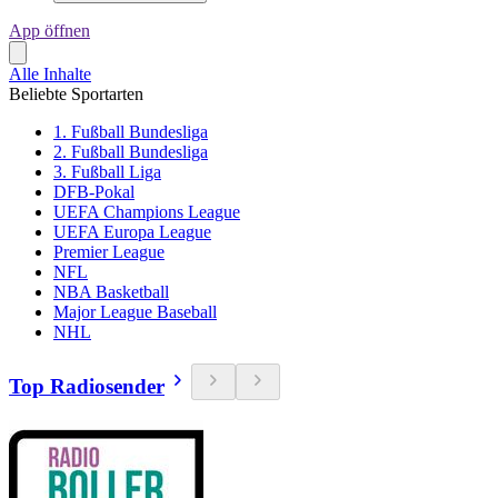
App öffnen
Alle Inhalte
Beliebte Sportarten
1. Fußball Bundesliga
2. Fußball Bundesliga
3. Fußball Liga
DFB-Pokal
UEFA Champions League
UEFA Europa League
Premier League
NFL
NBA Basketball
Major League Baseball
NHL
Top Radiosender