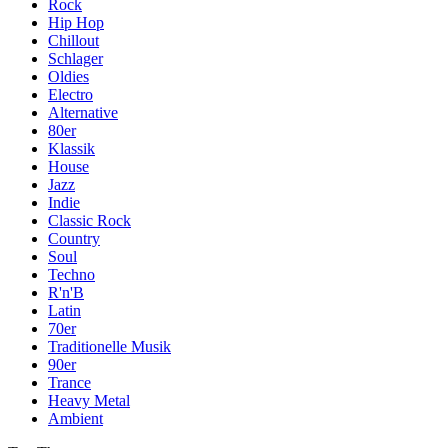
Rock
Hip Hop
Chillout
Schlager
Oldies
Electro
Alternative
80er
Klassik
House
Jazz
Indie
Classic Rock
Country
Soul
Techno
R'n'B
Latin
70er
Traditionelle Musik
90er
Trance
Heavy Metal
Ambient