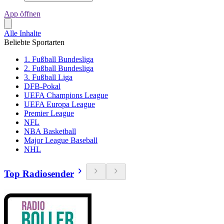
App öffnen
Alle Inhalte
Beliebte Sportarten
1. Fußball Bundesliga
2. Fußball Bundesliga
3. Fußball Liga
DFB-Pokal
UEFA Champions League
UEFA Europa League
Premier League
NFL
NBA Basketball
Major League Baseball
NHL
Top Radiosender