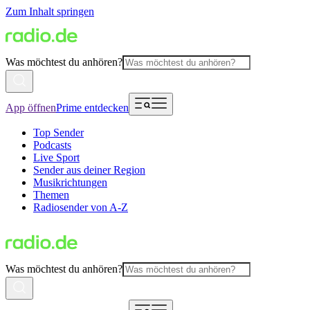
Zum Inhalt springen
Was möchtest du anhören?
App öffnen
Prime entdecken
Top Sender
Podcasts
Live Sport
Sender aus deiner Region
Musikrichtungen
Themen
Radiosender von A-Z
Was möchtest du anhören?