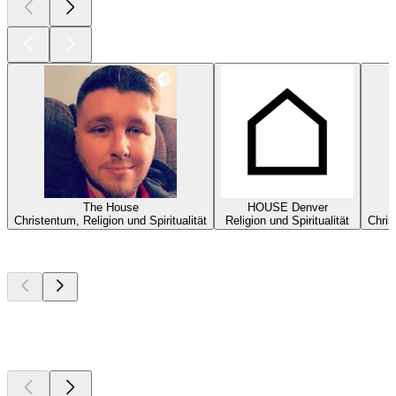
The House
HOUSE Denver
Christentum, Religion und Spiritualität
Religion und Spiritualität
Chris
Top
Podcasts
Top
Podcasts
Top
Podcasts