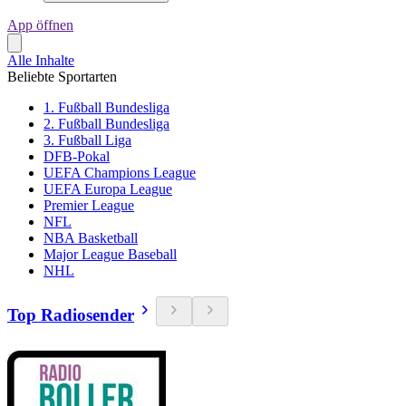
App öffnen
Alle Inhalte
Beliebte Sportarten
1. Fußball Bundesliga
2. Fußball Bundesliga
3. Fußball Liga
DFB-Pokal
UEFA Champions League
UEFA Europa League
Premier League
NFL
NBA Basketball
Major League Baseball
NHL
Top Radiosender