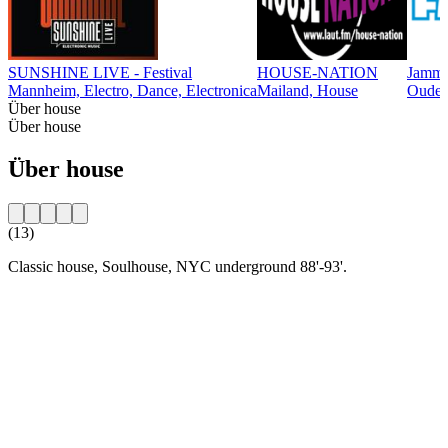
SUNSHINE LIVE - Festival
HOUSE-NATION
Jamm
Mannheim, Electro, Dance, Electronica
Mailand, House
Ouder
Über house
Über house
Über house
(13)
Classic house, Soulhouse, NYC underground 88'-93'.
Sender-Website