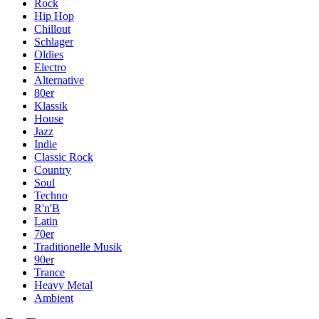
Rock
Hip Hop
Chillout
Schlager
Oldies
Electro
Alternative
80er
Klassik
House
Jazz
Indie
Classic Rock
Country
Soul
Techno
R'n'B
Latin
70er
Traditionelle Musik
90er
Trance
Heavy Metal
Ambient