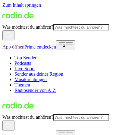
Zum Inhalt springen
Was möchtest du anhören?
App öffnen
Prime entdecken
Top Sender
Podcasts
Live Sport
Sender aus deiner Region
Musikrichtungen
Themen
Radiosender von A-Z
Was möchtest du anhören?