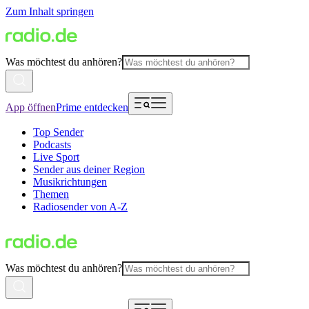
Zum Inhalt springen
Was möchtest du anhören?
App öffnen
Prime entdecken
Top Sender
Podcasts
Live Sport
Sender aus deiner Region
Musikrichtungen
Themen
Radiosender von A-Z
Was möchtest du anhören?