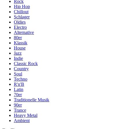
Rock
Hip Hop
Chillout
Schlager
Oldies
Electro
Alternative
80er
Klassik
House
Jazz
Indie
Classic Rock
Country
Soul
Techno
R'n'B
Latin
70er
Traditionelle Musik
90er
Trance
Heavy Metal
Ambient