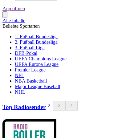
App öffnen
Alle Inhalte
Beliebte Sportarten
1. Fußball Bundesliga
2. Fußball Bundesliga
3. Fußball Liga
DFB-Pokal
UEFA Champions League
UEFA Europa League
Premier League
NFL
NBA Basketball
Major League Baseball
NHL
Top Radiosender