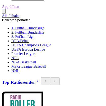
App öffnen
Alle Inhalte
Beliebte Sportarten
1. Fußball Bundesliga
2. Fußball Bundesliga
3. Fußball Liga
DFB-Pokal
UEFA Champions League
UEFA Europa League
Premier League
NFL
NBA Basketball
Major League Baseball
NHL
Top Radiosender