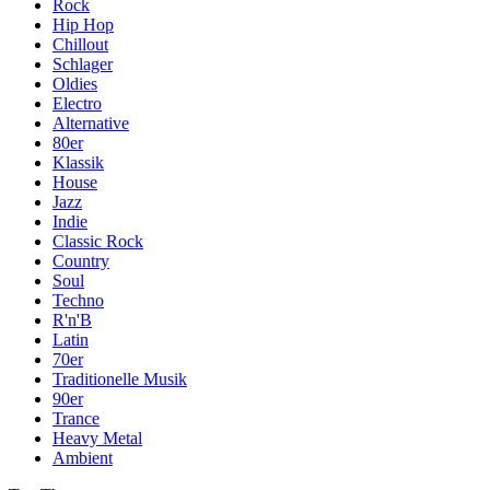
Rock
Hip Hop
Chillout
Schlager
Oldies
Electro
Alternative
80er
Klassik
House
Jazz
Indie
Classic Rock
Country
Soul
Techno
R'n'B
Latin
70er
Traditionelle Musik
90er
Trance
Heavy Metal
Ambient