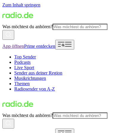
Zum Inhalt springen
Was möchtest du anhören?
App öffnen
Prime entdecken
Top Sender
Podcasts
Live Sport
Sender aus deiner Region
Musikrichtungen
Themen
Radiosender von A-Z
Was möchtest du anhören?