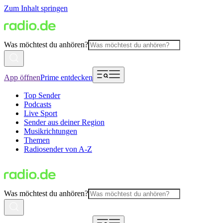
Zum Inhalt springen
Was möchtest du anhören?
App öffnen
Prime entdecken
Top Sender
Podcasts
Live Sport
Sender aus deiner Region
Musikrichtungen
Themen
Radiosender von A-Z
Was möchtest du anhören?