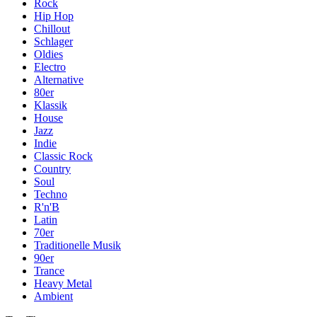
Rock
Hip Hop
Chillout
Schlager
Oldies
Electro
Alternative
80er
Klassik
House
Jazz
Indie
Classic Rock
Country
Soul
Techno
R'n'B
Latin
70er
Traditionelle Musik
90er
Trance
Heavy Metal
Ambient