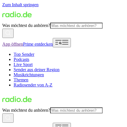
Zum Inhalt springen
Was möchtest du anhören?
App öffnen
Prime entdecken
Top Sender
Podcasts
Live Sport
Sender aus deiner Region
Musikrichtungen
Themen
Radiosender von A-Z
Was möchtest du anhören?