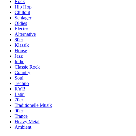
Rock
Hip Hop
Chillout
Schlager
Oldies
Electro
Alternative
80er
Klassik
House
Jazz
Indie
Classic Rock
Country
Soul
Techno
R'n'B
Latin
70er
Traditionelle Musik
90er
Trance
Heavy Metal
Ambient