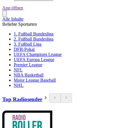
App öffnen
Alle Inhalte
Beliebte Sportarten
1. Fußball Bundesliga
2. Fußball Bundesliga
3. Fußball Liga
DFB-Pokal
UEFA Champions League
UEFA Europa League
Premier League
NFL
NBA Basketball
Major League Baseball
NHL
Top Radiosender