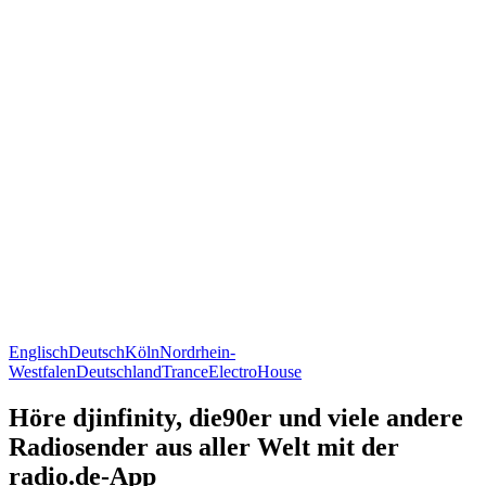
Englisch
Deutsch
Köln
Nordrhein-
Westfalen
Deutschland
Trance
Electro
House
Höre djinfinity, die90er und viele andere
Radiosender aus aller Welt mit der
radio.de-App