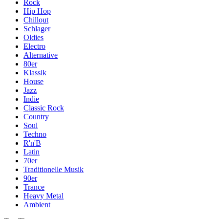
Rock
Hip Hop
Chillout
Schlager
Oldies
Electro
Alternative
80er
Klassik
House
Jazz
Indie
Classic Rock
Country
Soul
Techno
R'n'B
Latin
70er
Traditionelle Musik
90er
Trance
Heavy Metal
Ambient