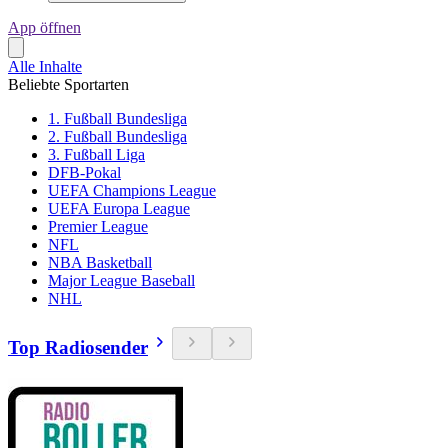
App öffnen
Alle Inhalte
Beliebte Sportarten
1. Fußball Bundesliga
2. Fußball Bundesliga
3. Fußball Liga
DFB-Pokal
UEFA Champions League
UEFA Europa League
Premier League
NFL
NBA Basketball
Major League Baseball
NHL
Top Radiosender