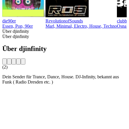
die90er
RevolutionofSounds
clubbe
Essen, Pop, 90er
Marl, Minimal, Electro, House, Techno
Osnabr
Über djinfinity
Über djinfinity
Über djinfinity
(2)
Dein Sender für Trance, Dance, House. DJ-Infinity, bekannt aus
Funk ( Radio Dresden etc. )
Sender-Website