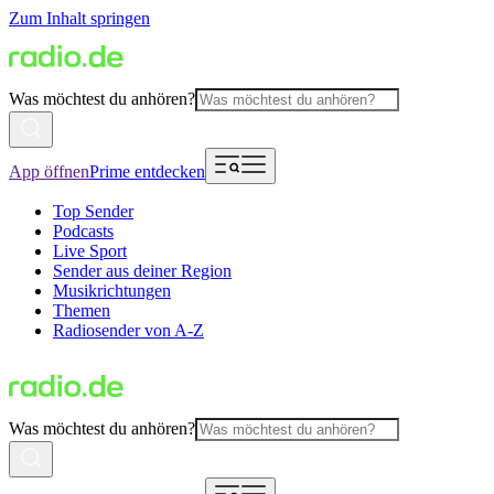
Zum Inhalt springen
Was möchtest du anhören?
App öffnen
Prime entdecken
Top Sender
Podcasts
Live Sport
Sender aus deiner Region
Musikrichtungen
Themen
Radiosender von A-Z
Was möchtest du anhören?