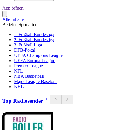
App öffnen
Alle Inhalte
Beliebte Sportarten
1. Fußball Bundesliga
2. Fußball Bundesliga
3. Fußball Liga
DFB-Pokal
UEFA Champions League
UEFA Europa League
Premier League
NFL
NBA Basketball
Major League Baseball
NHL
Top Radiosender