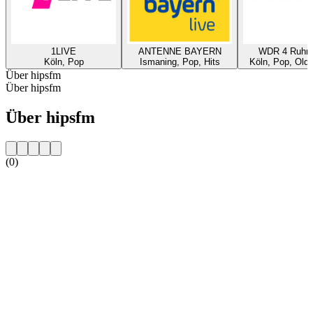
1LIVE
ANTENNE BAYERN
WDR 4 Ruhrg
Köln, Pop
Ismaning, Pop, Hits
Köln, Pop, Oldi
Über hipsfm
Über hipsfm
Über hipsfm
(0)
Sender-Website