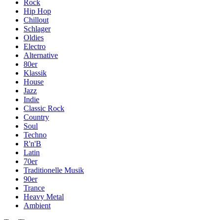
Rock
Hip Hop
Chillout
Schlager
Oldies
Electro
Alternative
80er
Klassik
House
Jazz
Indie
Classic Rock
Country
Soul
Techno
R'n'B
Latin
70er
Traditionelle Musik
90er
Trance
Heavy Metal
Ambient