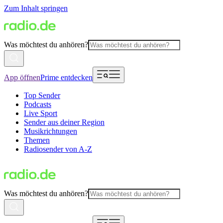
Zum Inhalt springen
Was möchtest du anhören?
App öffnen
Prime entdecken
Top Sender
Podcasts
Live Sport
Sender aus deiner Region
Musikrichtungen
Themen
Radiosender von A-Z
Was möchtest du anhören?