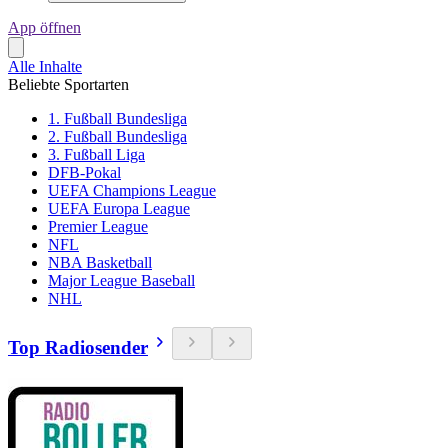
App öffnen
Alle Inhalte
Beliebte Sportarten
1. Fußball Bundesliga
2. Fußball Bundesliga
3. Fußball Liga
DFB-Pokal
UEFA Champions League
UEFA Europa League
Premier League
NFL
NBA Basketball
Major League Baseball
NHL
Top Radiosender