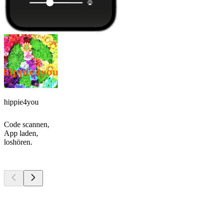
hippie4you
Code scannen,
App laden,
loshören.
Top
Podcasts
Top
Podcasts
Top
Podcasts