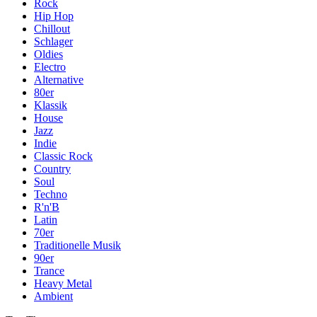
Rock
Hip Hop
Chillout
Schlager
Oldies
Electro
Alternative
80er
Klassik
House
Jazz
Indie
Classic Rock
Country
Soul
Techno
R'n'B
Latin
70er
Traditionelle Musik
90er
Trance
Heavy Metal
Ambient