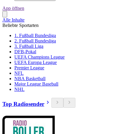
App öffnen
Alle Inhalte
Beliebte Sportarten
1. Fußball Bundesliga
2. Fußball Bundesliga
3. Fußball Liga
DFB-Pokal
UEFA Champions League
UEFA Europa League
Premier League
NFL
NBA Basketball
Major League Baseball
NHL
Top Radiosender