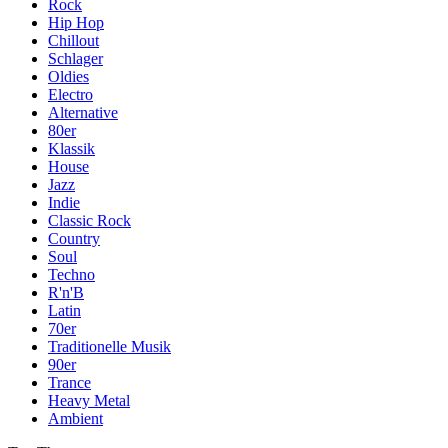
Rock
Hip Hop
Chillout
Schlager
Oldies
Electro
Alternative
80er
Klassik
House
Jazz
Indie
Classic Rock
Country
Soul
Techno
R'n'B
Latin
70er
Traditionelle Musik
90er
Trance
Heavy Metal
Ambient