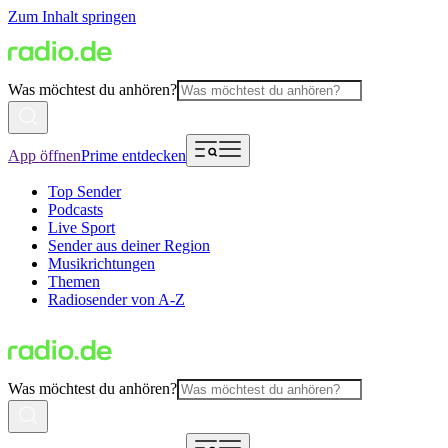
Zum Inhalt springen
Was möchtest du anhören?
App öffnen
Prime entdecken
Top Sender
Podcasts
Live Sport
Sender aus deiner Region
Musikrichtungen
Themen
Radiosender von A-Z
Was möchtest du anhören?