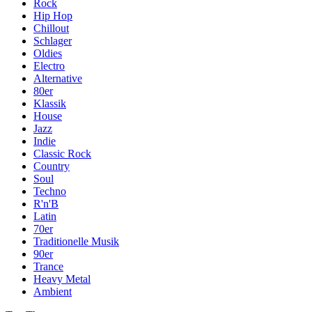
Rock
Hip Hop
Chillout
Schlager
Oldies
Electro
Alternative
80er
Klassik
House
Jazz
Indie
Classic Rock
Country
Soul
Techno
R'n'B
Latin
70er
Traditionelle Musik
90er
Trance
Heavy Metal
Ambient