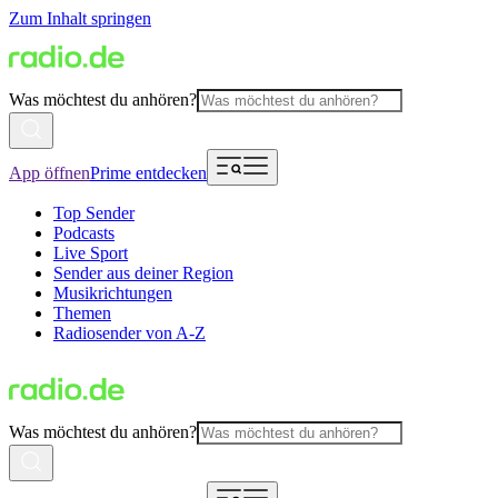
Zum Inhalt springen
Was möchtest du anhören?
App öffnen
Prime entdecken
Top Sender
Podcasts
Live Sport
Sender aus deiner Region
Musikrichtungen
Themen
Radiosender von A-Z
Was möchtest du anhören?