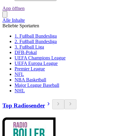
App öffnen
Alle Inhalte
Beliebte Sportarten
1. Fußball Bundesliga
2. Fußball Bundesliga
3. Fußball Liga
DFB-Pokal
UEFA Champions League
UEFA Europa League
Premier League
NFL
NBA Basketball
Major League Baseball
NHL
Top Radiosender