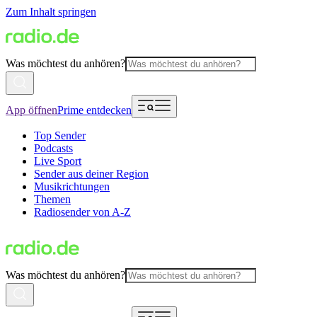
Zum Inhalt springen
Was möchtest du anhören?
App öffnen
Prime entdecken
Top Sender
Podcasts
Live Sport
Sender aus deiner Region
Musikrichtungen
Themen
Radiosender von A-Z
Was möchtest du anhören?