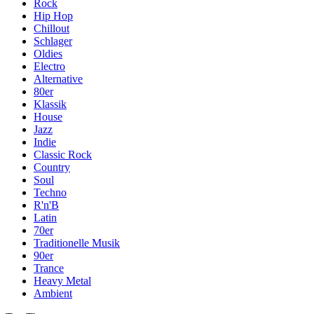
Rock
Hip Hop
Chillout
Schlager
Oldies
Electro
Alternative
80er
Klassik
House
Jazz
Indie
Classic Rock
Country
Soul
Techno
R'n'B
Latin
70er
Traditionelle Musik
90er
Trance
Heavy Metal
Ambient