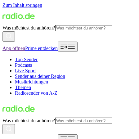
Zum Inhalt springen
Was möchtest du anhören?
App öffnen
Prime entdecken
Top Sender
Podcasts
Live Sport
Sender aus deiner Region
Musikrichtungen
Themen
Radiosender von A-Z
Was möchtest du anhören?