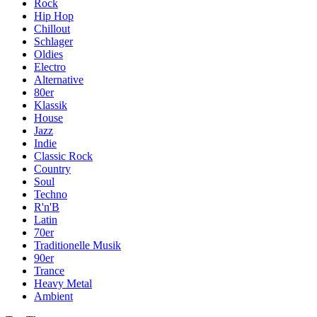
Rock
Hip Hop
Chillout
Schlager
Oldies
Electro
Alternative
80er
Klassik
House
Jazz
Indie
Classic Rock
Country
Soul
Techno
R'n'B
Latin
70er
Traditionelle Musik
90er
Trance
Heavy Metal
Ambient