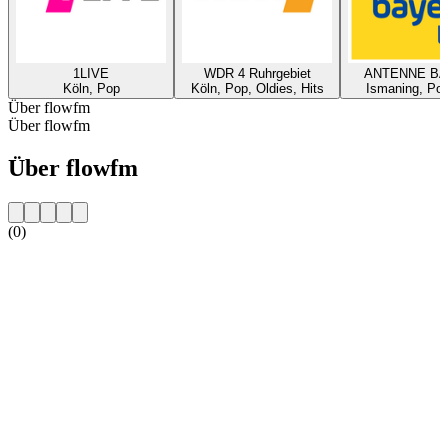
1LIVE
WDR 4 Ruhrgebiet
ANTENNE B
Köln, Pop
Köln, Pop, Oldies, Hits
Ismaning, Pop
Über flowfm
Über flowfm
Über flowfm
(0)
Sender-Website