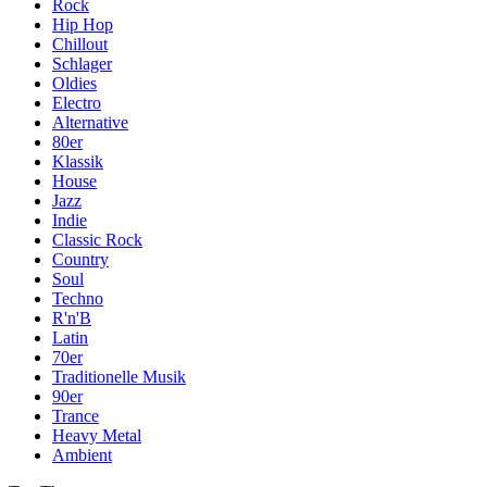
Rock
Hip Hop
Chillout
Schlager
Oldies
Electro
Alternative
80er
Klassik
House
Jazz
Indie
Classic Rock
Country
Soul
Techno
R'n'B
Latin
70er
Traditionelle Musik
90er
Trance
Heavy Metal
Ambient