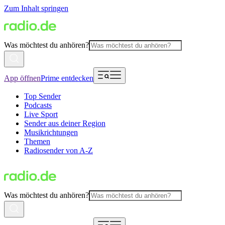
Zum Inhalt springen
Was möchtest du anhören?
App öffnen
Prime entdecken
Top Sender
Podcasts
Live Sport
Sender aus deiner Region
Musikrichtungen
Themen
Radiosender von A-Z
Was möchtest du anhören?