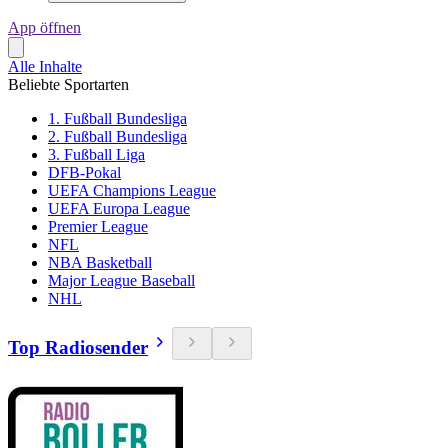
App öffnen
Alle Inhalte
Beliebte Sportarten
1. Fußball Bundesliga
2. Fußball Bundesliga
3. Fußball Liga
DFB-Pokal
UEFA Champions League
UEFA Europa League
Premier League
NFL
NBA Basketball
Major League Baseball
NHL
Top Radiosender