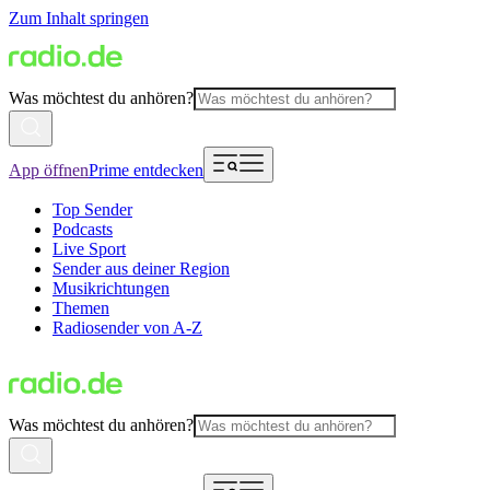
Zum Inhalt springen
Was möchtest du anhören?
App öffnen
Prime entdecken
Top Sender
Podcasts
Live Sport
Sender aus deiner Region
Musikrichtungen
Themen
Radiosender von A-Z
Was möchtest du anhören?