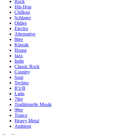
Rock
Hip Hop
Chillout
Schlager
Oldies
Electro
Alternative
80er
Klassik
House
Jazz
Indie
Classic Rock
Country
Soul
Techno
R'n'B
Latin
70er
Traditionelle Musik
90er
Trance
Heavy Metal
Ambient