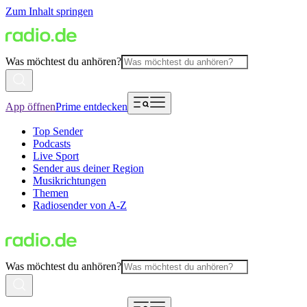
Zum Inhalt springen
Was möchtest du anhören?
App öffnen
Prime entdecken
Top Sender
Podcasts
Live Sport
Sender aus deiner Region
Musikrichtungen
Themen
Radiosender von A-Z
Was möchtest du anhören?