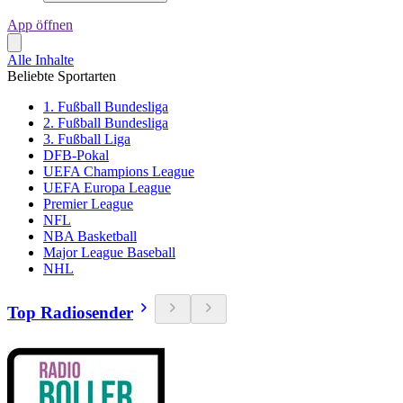
App öffnen
Alle Inhalte
Beliebte Sportarten
1. Fußball Bundesliga
2. Fußball Bundesliga
3. Fußball Liga
DFB-Pokal
UEFA Champions League
UEFA Europa League
Premier League
NFL
NBA Basketball
Major League Baseball
NHL
Top Radiosender