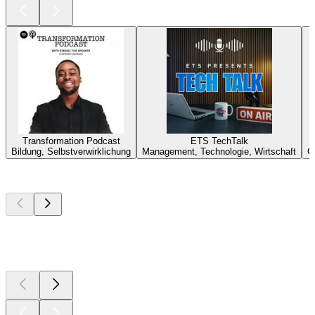
Transformation Podcast
ETS TechTalk
Bildung, Selbstverwirklichung
Management, Technologie, Wirtschaft
G
Top
Podcasts
Top
Podcasts
Top
Podcasts