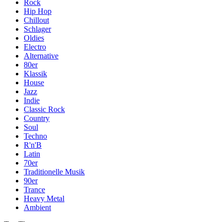
Rock
Hip Hop
Chillout
Schlager
Oldies
Electro
Alternative
80er
Klassik
House
Jazz
Indie
Classic Rock
Country
Soul
Techno
R'n'B
Latin
70er
Traditionelle Musik
90er
Trance
Heavy Metal
Ambient