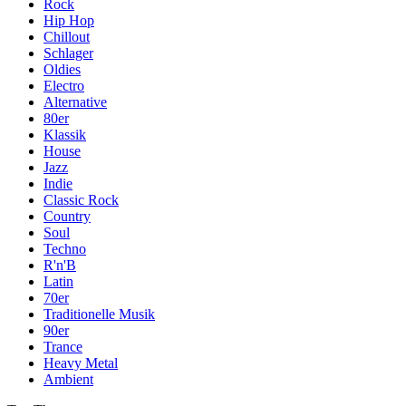
Rock
Hip Hop
Chillout
Schlager
Oldies
Electro
Alternative
80er
Klassik
House
Jazz
Indie
Classic Rock
Country
Soul
Techno
R'n'B
Latin
70er
Traditionelle Musik
90er
Trance
Heavy Metal
Ambient