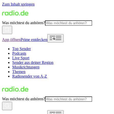
Zum Inhalt springen
Was möchtest du anhören?
App öffnen
Prime entdecken
Top Sender
Podcasts
Live Sport
Sender aus deiner Region
Musikrichtungen
Themen
Radiosender von A-Z
Was möchtest du anhören?