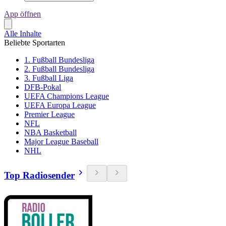
App öffnen
Alle Inhalte
Beliebte Sportarten
1. Fußball Bundesliga
2. Fußball Bundesliga
3. Fußball Liga
DFB-Pokal
UEFA Champions League
UEFA Europa League
Premier League
NFL
NBA Basketball
Major League Baseball
NHL
Top Radiosender