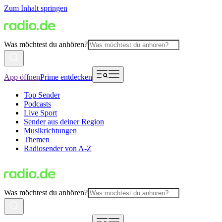
Zum Inhalt springen
Was möchtest du anhören?
App öffnen
Prime entdecken
Top Sender
Podcasts
Live Sport
Sender aus deiner Region
Musikrichtungen
Themen
Radiosender von A-Z
Was möchtest du anhören?