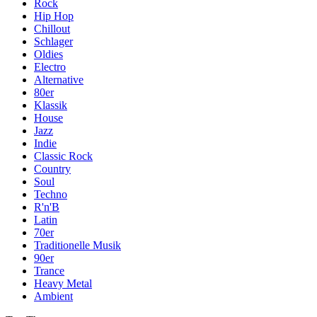
Rock
Hip Hop
Chillout
Schlager
Oldies
Electro
Alternative
80er
Klassik
House
Jazz
Indie
Classic Rock
Country
Soul
Techno
R'n'B
Latin
70er
Traditionelle Musik
90er
Trance
Heavy Metal
Ambient