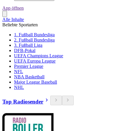
App öffnen
Alle Inhalte
Beliebte Sportarten
1. Fußball Bundesliga
2. Fußball Bundesliga
3. Fußball Liga
DFB-Pokal
UEFA Champions League
UEFA Europa League
Premier League
NFL
NBA Basketball
Major League Baseball
NHL
Top Radiosender