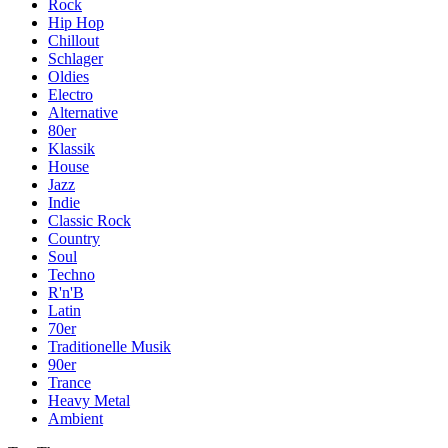
Rock
Hip Hop
Chillout
Schlager
Oldies
Electro
Alternative
80er
Klassik
House
Jazz
Indie
Classic Rock
Country
Soul
Techno
R'n'B
Latin
70er
Traditionelle Musik
90er
Trance
Heavy Metal
Ambient