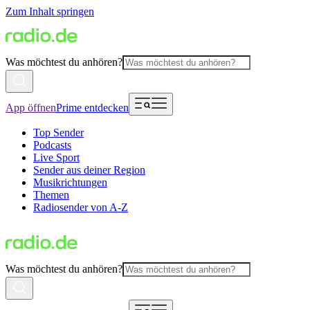
Zum Inhalt springen
Was möchtest du anhören?
App öffnen
Prime entdecken
Top Sender
Podcasts
Live Sport
Sender aus deiner Region
Musikrichtungen
Themen
Radiosender von A-Z
Was möchtest du anhören?