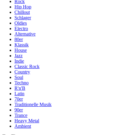
Rock
Hip Hop
Chillout
Schlager
Oldies
Electro
Alternative
80er
Klassik
House
Jazz
Indie
Classic Rock
Country
Soul
Techno
R'n'B
Latin
70er
Traditionelle Musik
90er
Trance
Heavy Metal
Ambient