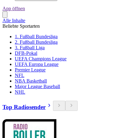
App öffnen
Alle Inhalte
Beliebte Sportarten
1. Fußball Bundesliga
2. Fußball Bundesliga
3. Fußball Liga
DFB-Pokal
UEFA Champions League
UEFA Europa League
Premier League
NFL
NBA Basketball
Major League Baseball
NHL
Top Radiosender