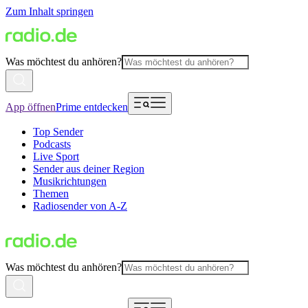
Zum Inhalt springen
Was möchtest du anhören?
App öffnen
Prime entdecken
Top Sender
Podcasts
Live Sport
Sender aus deiner Region
Musikrichtungen
Themen
Radiosender von A-Z
Was möchtest du anhören?