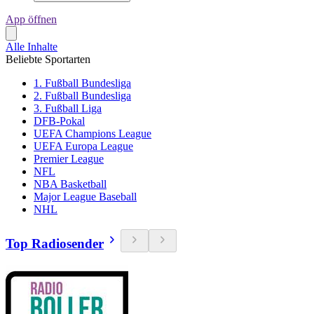
App öffnen
Alle Inhalte
Beliebte Sportarten
1. Fußball Bundesliga
2. Fußball Bundesliga
3. Fußball Liga
DFB-Pokal
UEFA Champions League
UEFA Europa League
Premier League
NFL
NBA Basketball
Major League Baseball
NHL
Top Radiosender