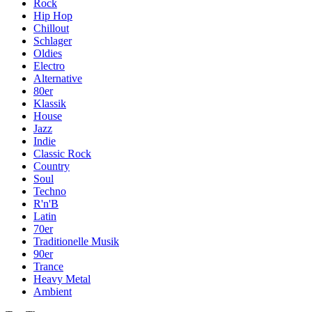
Rock
Hip Hop
Chillout
Schlager
Oldies
Electro
Alternative
80er
Klassik
House
Jazz
Indie
Classic Rock
Country
Soul
Techno
R'n'B
Latin
70er
Traditionelle Musik
90er
Trance
Heavy Metal
Ambient