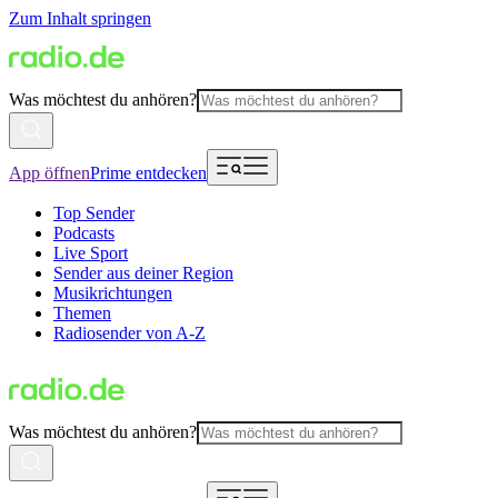
Zum Inhalt springen
Was möchtest du anhören?
App öffnen
Prime entdecken
Top Sender
Podcasts
Live Sport
Sender aus deiner Region
Musikrichtungen
Themen
Radiosender von A-Z
Was möchtest du anhören?