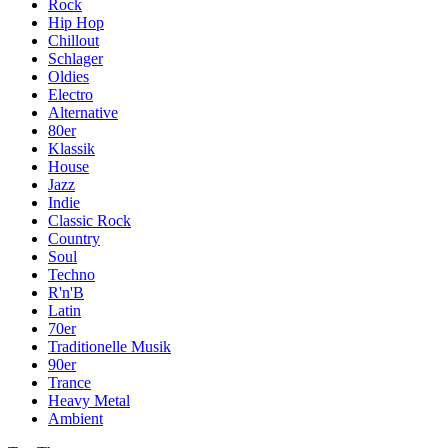
Rock
Hip Hop
Chillout
Schlager
Oldies
Electro
Alternative
80er
Klassik
House
Jazz
Indie
Classic Rock
Country
Soul
Techno
R'n'B
Latin
70er
Traditionelle Musik
90er
Trance
Heavy Metal
Ambient