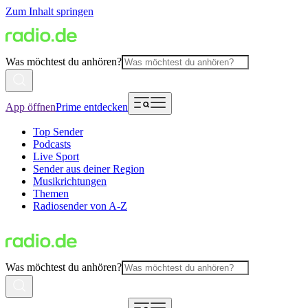
Zum Inhalt springen
Was möchtest du anhören?
App öffnen
Prime entdecken
Top Sender
Podcasts
Live Sport
Sender aus deiner Region
Musikrichtungen
Themen
Radiosender von A-Z
Was möchtest du anhören?