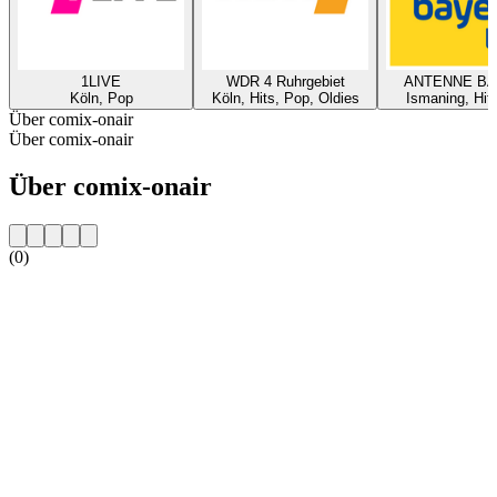
1LIVE
WDR 4 Ruhrgebiet
ANTENNE B
Köln, Pop
Köln, Hits, Pop, Oldies
Ismaning, Hit
Über comix-onair
Über comix-onair
Über comix-onair
(0)
Sender-Website