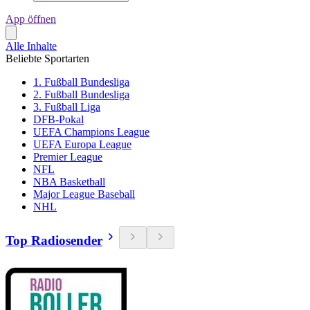
App öffnen
Alle Inhalte
Beliebte Sportarten
1. Fußball Bundesliga
2. Fußball Bundesliga
3. Fußball Liga
DFB-Pokal
UEFA Champions League
UEFA Europa League
Premier League
NFL
NBA Basketball
Major League Baseball
NHL
Top Radiosender