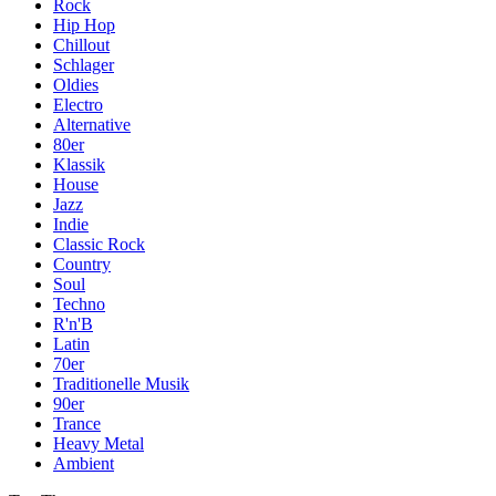
Rock
Hip Hop
Chillout
Schlager
Oldies
Electro
Alternative
80er
Klassik
House
Jazz
Indie
Classic Rock
Country
Soul
Techno
R'n'B
Latin
70er
Traditionelle Musik
90er
Trance
Heavy Metal
Ambient