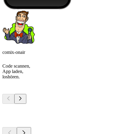
comix-onair
Code scannen,
App laden,
loshören.
Top
Podcasts
Top
Podcasts
Top
Podcasts