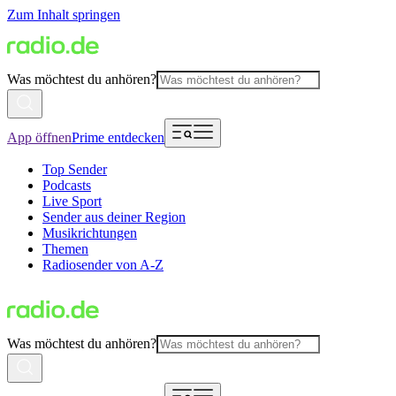
Zum Inhalt springen
Was möchtest du anhören?
App öffnen
Prime entdecken
Top Sender
Podcasts
Live Sport
Sender aus deiner Region
Musikrichtungen
Themen
Radiosender von A-Z
Was möchtest du anhören?