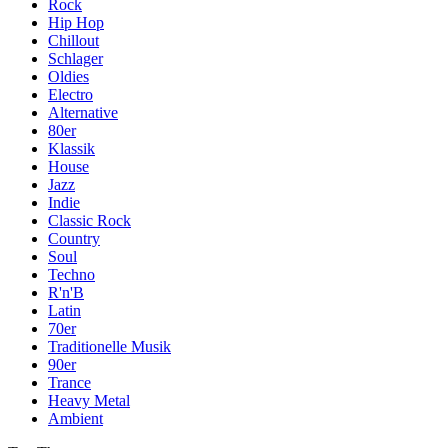
Rock
Hip Hop
Chillout
Schlager
Oldies
Electro
Alternative
80er
Klassik
House
Jazz
Indie
Classic Rock
Country
Soul
Techno
R'n'B
Latin
70er
Traditionelle Musik
90er
Trance
Heavy Metal
Ambient