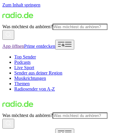
Zum Inhalt springen
Was möchtest du anhören?
App öffnen
Prime entdecken
Top Sender
Podcasts
Live Sport
Sender aus deiner Region
Musikrichtungen
Themen
Radiosender von A-Z
Was möchtest du anhören?