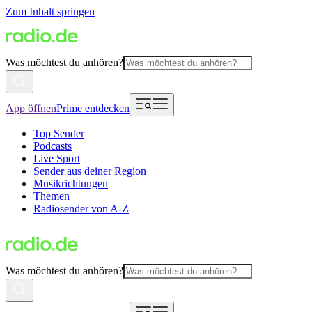
Zum Inhalt springen
Was möchtest du anhören?
App öffnen
Prime entdecken
Top Sender
Podcasts
Live Sport
Sender aus deiner Region
Musikrichtungen
Themen
Radiosender von A-Z
Was möchtest du anhören?