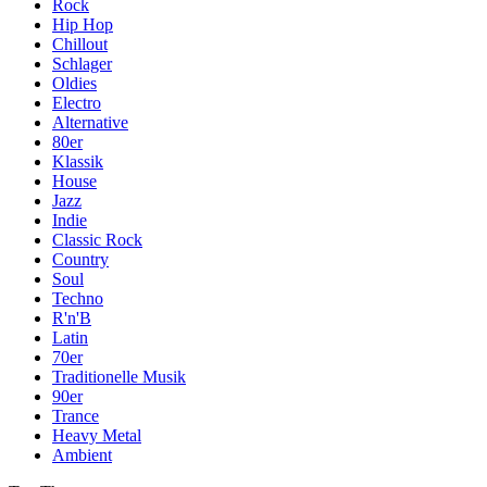
Rock
Hip Hop
Chillout
Schlager
Oldies
Electro
Alternative
80er
Klassik
House
Jazz
Indie
Classic Rock
Country
Soul
Techno
R'n'B
Latin
70er
Traditionelle Musik
90er
Trance
Heavy Metal
Ambient