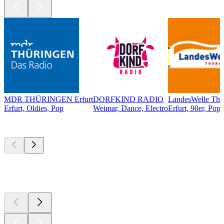
MDR THÜRINGEN Erfurt
DORFKIND RADIO
LandesWelle Thü
Erfurt, Oldies, Pop
Weimar, Dance, Electro
Erfurt, 90er, Pop,
Top
Podcasts
Top
Podcasts
Top
Podcasts