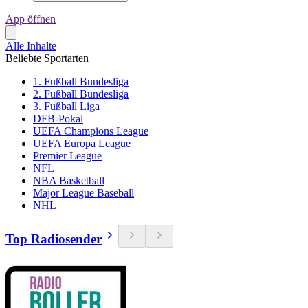
App öffnen
Alle Inhalte
Beliebte Sportarten
1. Fußball Bundesliga
2. Fußball Bundesliga
3. Fußball Liga
DFB-Pokal
UEFA Champions League
UEFA Europa League
Premier League
NFL
NBA Basketball
Major League Baseball
NHL
Top Radiosender