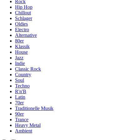
Rock
Hip Hop
Chillout
Schlager
Oldies
Electro
Alternative
80er
Klassik
House
Jazz
Indie
Classic Rock
Country
Soul
Techno
R'n'B
Latin
70er
Traditionelle Musik
90er
Trance
Heavy Metal
Ambient