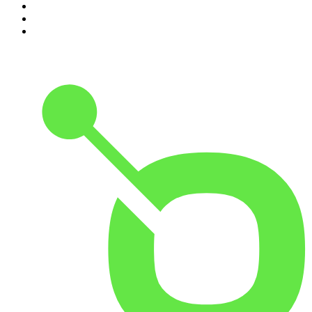
8
.
Hotel Matze
9
.
MORD AUF EX
10
.
Gemischtes Hack