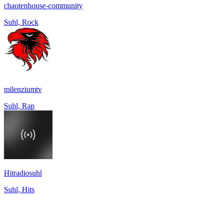
chaotenhouse-community
Suhl, Rock
milenziumtv
Suhl, Rap
Hitradiosuhl
Suhl, Hits
Top 100 auf
radio.de