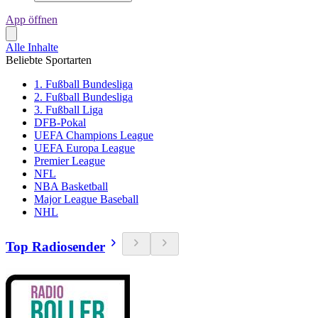
App öffnen
Alle Inhalte
Beliebte Sportarten
1. Fußball Bundesliga
2. Fußball Bundesliga
3. Fußball Liga
DFB-Pokal
UEFA Champions League
UEFA Europa League
Premier League
NFL
NBA Basketball
Major League Baseball
NHL
Top Radiosender