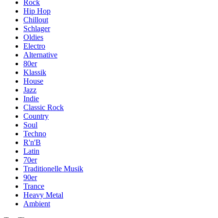
Rock
Hip Hop
Chillout
Schlager
Oldies
Electro
Alternative
80er
Klassik
House
Jazz
Indie
Classic Rock
Country
Soul
Techno
R'n'B
Latin
70er
Traditionelle Musik
90er
Trance
Heavy Metal
Ambient