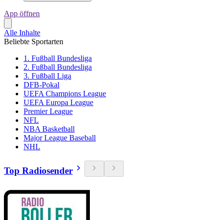
App öffnen
Alle Inhalte
Beliebte Sportarten
1. Fußball Bundesliga
2. Fußball Bundesliga
3. Fußball Liga
DFB-Pokal
UEFA Champions League
UEFA Europa League
Premier League
NFL
NBA Basketball
Major League Baseball
NHL
Top Radiosender