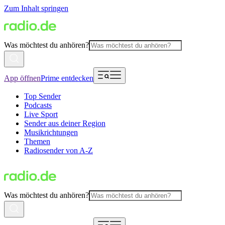
Zum Inhalt springen
Was möchtest du anhören?
App öffnen
Prime entdecken
Top Sender
Podcasts
Live Sport
Sender aus deiner Region
Musikrichtungen
Themen
Radiosender von A-Z
Was möchtest du anhören?