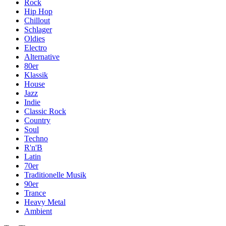
Rock
Hip Hop
Chillout
Schlager
Oldies
Electro
Alternative
80er
Klassik
House
Jazz
Indie
Classic Rock
Country
Soul
Techno
R'n'B
Latin
70er
Traditionelle Musik
90er
Trance
Heavy Metal
Ambient