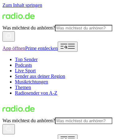
Zum Inhalt springen
Was möchtest du anhören?
App öffnen
Prime entdecken
Top Sender
Podcasts
Live Sport
Sender aus deiner Region
Musikrichtungen
Themen
Radiosender von A-Z
Was möchtest du anhören?