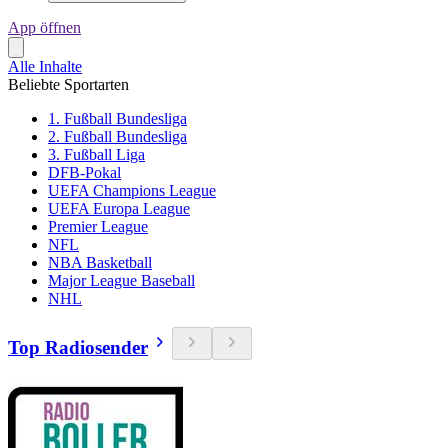
App öffnen
Alle Inhalte
Beliebte Sportarten
1. Fußball Bundesliga
2. Fußball Bundesliga
3. Fußball Liga
DFB-Pokal
UEFA Champions League
UEFA Europa League
Premier League
NFL
NBA Basketball
Major League Baseball
NHL
Top Radiosender