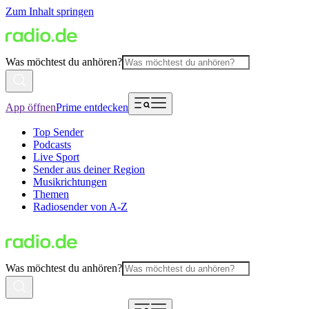
Zum Inhalt springen
Was möchtest du anhören?
App öffnen
Prime entdecken
Top Sender
Podcasts
Live Sport
Sender aus deiner Region
Musikrichtungen
Themen
Radiosender von A-Z
Was möchtest du anhören?