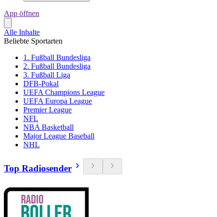
App öffnen
Alle Inhalte
Beliebte Sportarten
1. Fußball Bundesliga
2. Fußball Bundesliga
3. Fußball Liga
DFB-Pokal
UEFA Champions League
UEFA Europa League
Premier League
NFL
NBA Basketball
Major League Baseball
NHL
Top Radiosender