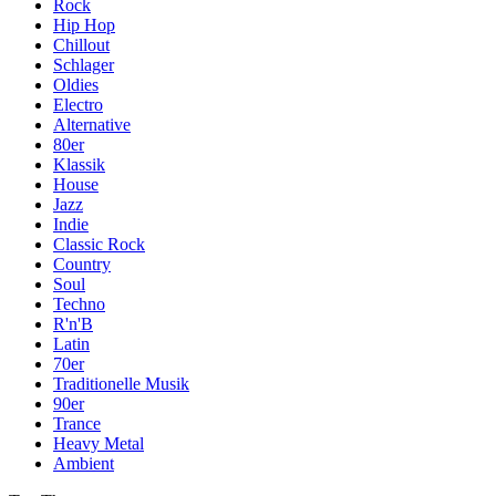
Rock
Hip Hop
Chillout
Schlager
Oldies
Electro
Alternative
80er
Klassik
House
Jazz
Indie
Classic Rock
Country
Soul
Techno
R'n'B
Latin
70er
Traditionelle Musik
90er
Trance
Heavy Metal
Ambient