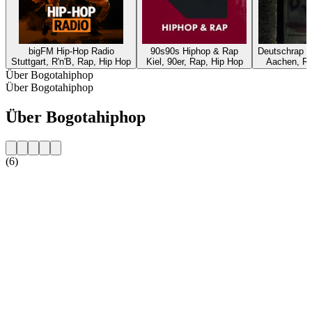
bigFM Hip-Hop Radio
90s90s Hiphop & Rap
Deutschrap b
Stuttgart, R'n'B, Rap, Hip Hop
Kiel, 90er, Rap, Hip Hop
Aachen, Ra
Über Bogotahiphop
Über Bogotahiphop
Über Bogotahiphop
(6)
Sender-Website