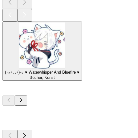
(っ◔◡◔)っ ♥ Waterwhisper And Bluefire ♥
Bücher, Kunst
Top
Podcasts
Top
Podcasts
Top
Podcasts