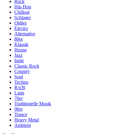
Rock
Hip Hop
Chillout
Schlager
Oldies
Electro
Alternative
80er
Klassik
House
Jazz
Indie
Classic Rock
Country
Soul
Techno
R'n'B
Latin
70er
Traditionelle Musik
90er
Trance
Heavy Metal
Ambient