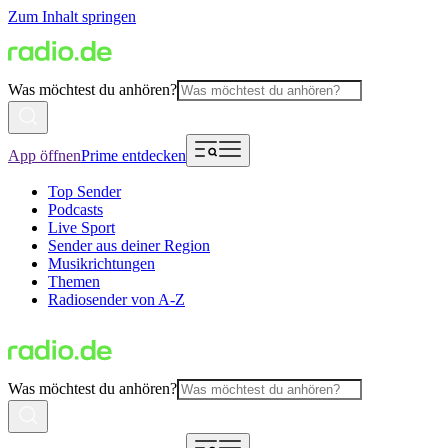
Zum Inhalt springen
Was möchtest du anhören?
App öffnen
Prime entdecken
Top Sender
Podcasts
Live Sport
Sender aus deiner Region
Musikrichtungen
Themen
Radiosender von A-Z
Was möchtest du anhören?