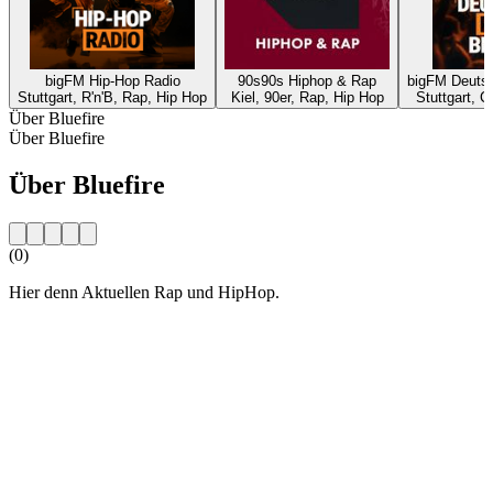
bigFM Hip-Hop Radio
90s90s Hiphop & Rap
bigFM Deutsc
Stuttgart, R'n'B, Rap, Hip Hop
Kiel, 90er, Rap, Hip Hop
Stuttgart, C
Über Bluefire
Über Bluefire
Über Bluefire
(0)
Hier denn Aktuellen Rap und HipHop.
Sender-Website