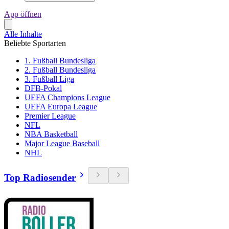
App öffnen
Alle Inhalte
Beliebte Sportarten
1. Fußball Bundesliga
2. Fußball Bundesliga
3. Fußball Liga
DFB-Pokal
UEFA Champions League
UEFA Europa League
Premier League
NFL
NBA Basketball
Major League Baseball
NHL
Top Radiosender