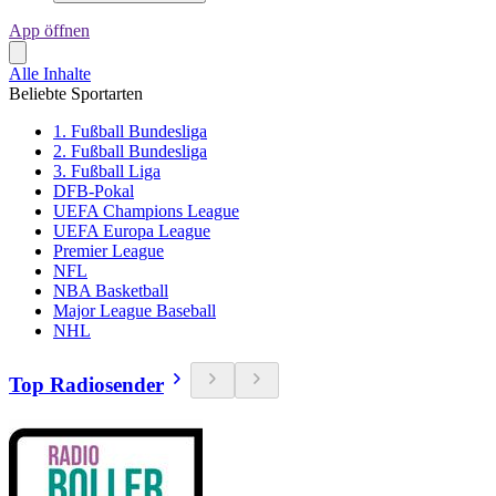
App öffnen
Alle Inhalte
Beliebte Sportarten
1. Fußball Bundesliga
2. Fußball Bundesliga
3. Fußball Liga
DFB-Pokal
UEFA Champions League
UEFA Europa League
Premier League
NFL
NBA Basketball
Major League Baseball
NHL
Top Radiosender