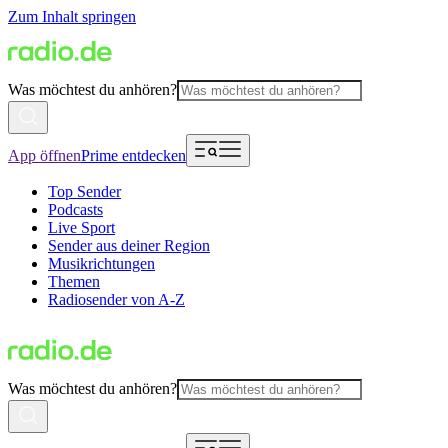
Zum Inhalt springen
Was möchtest du anhören?
App öffnen
Prime entdecken
Top Sender
Podcasts
Live Sport
Sender aus deiner Region
Musikrichtungen
Themen
Radiosender von A-Z
Was möchtest du anhören?