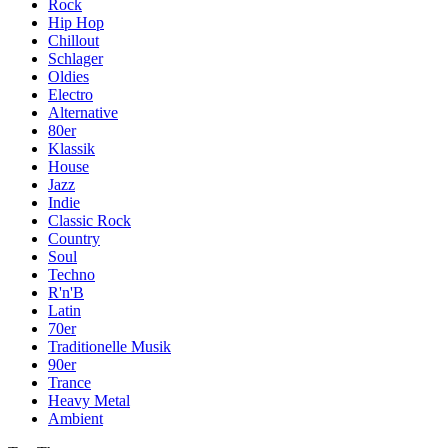
Rock
Hip Hop
Chillout
Schlager
Oldies
Electro
Alternative
80er
Klassik
House
Jazz
Indie
Classic Rock
Country
Soul
Techno
R'n'B
Latin
70er
Traditionelle Musik
90er
Trance
Heavy Metal
Ambient