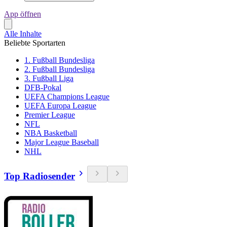
App öffnen
Alle Inhalte
Beliebte Sportarten
1. Fußball Bundesliga
2. Fußball Bundesliga
3. Fußball Liga
DFB-Pokal
UEFA Champions League
UEFA Europa League
Premier League
NFL
NBA Basketball
Major League Baseball
NHL
Top Radiosender