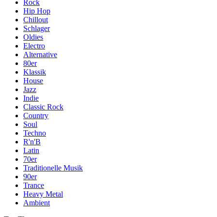
Rock
Hip Hop
Chillout
Schlager
Oldies
Electro
Alternative
80er
Klassik
House
Jazz
Indie
Classic Rock
Country
Soul
Techno
R'n'B
Latin
70er
Traditionelle Musik
90er
Trance
Heavy Metal
Ambient