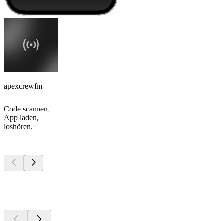
apexcrewfm
Code scannen,
App laden,
loshören.
Top
Podcasts
Top
Podcasts
Top
Podcasts