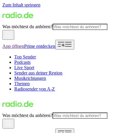
Zum Inhalt springen
Was möchtest du anhören?
App öffnen
Prime entdecken
Top Sender
Podcasts
Live Sport
Sender aus deiner Region
Musikrichtungen
Themen
Radiosender von A-Z
Was möchtest du anhören?