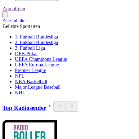
App öffnen
Alle Inhalte
Beliebte Sportarten
1. Fußball Bundesliga
2. Fußball Bundesliga
3. Fußball Liga
DFB-Pokal
UEFA Champions League
UEFA Europa League
Premier League
NFL
NBA Basketball
Major League Baseball
NHL
Top Radiosender