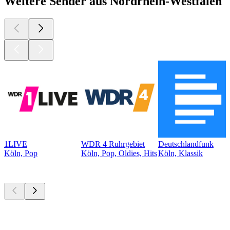
Weitere Sender aus Nordrhein-Westfalen
1LIVE
WDR 4 Ruhrgebiet
Deutschlandfunk
Köln, Pop
Köln, Pop, Oldies, Hits
Köln, Klassik
Top
Podcasts
Top
Podcasts
Top
Podcasts