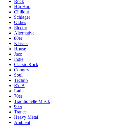
Rock
Hip Hop
Chillout
Schlager
Oldies
Electro
Alternative
80er
Klassik
House
Jazz
Indie
Classic Rock
Country
Soul
Techno
R'n'B
Latin
70er
Traditionelle Musik
90er
Trance
Heavy Metal
Ambient