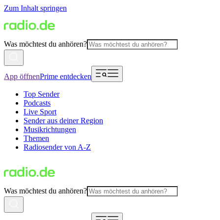
Zum Inhalt springen
Was möchtest du anhören?
App öffnen
Prime entdecken
Top Sender
Podcasts
Live Sport
Sender aus deiner Region
Musikrichtungen
Themen
Radiosender von A-Z
Was möchtest du anhören?