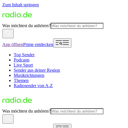
Zum Inhalt springen
Was möchtest du anhören?
App öffnen
Prime entdecken
Top Sender
Podcasts
Live Sport
Sender aus deiner Region
Musikrichtungen
Themen
Radiosender von A-Z
Was möchtest du anhören?