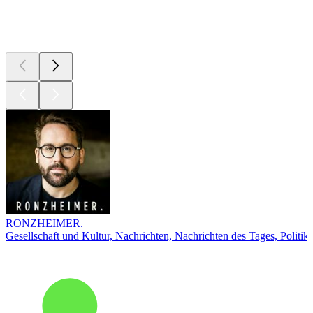
Top
Podcasts
RONZHEIMER.
Gesellschaft und Kultur, Nachrichten, Nachrichten des Tages, Politik