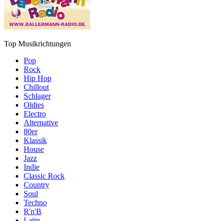
Top Musikrichtungen
Pop
Rock
Hip Hop
Chillout
Schlager
Oldies
Electro
Alternative
80er
Klassik
House
Jazz
Indie
Classic Rock
Country
Soul
Techno
R'n'B
Latin