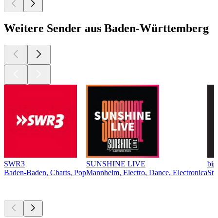
Weitere Sender aus Baden-Württemberg
SWR3
SUNSHINE LIVE
bi
Baden-Baden, Charts, Pop
Mannheim, Electro, Dance, Electronica
Stu
Top
Podcasts
Top
Podcasts