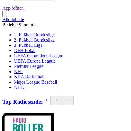
App öffnen
Alle Inhalte
Beliebte Sportarten
1. Fußball Bundesliga
2. Fußball Bundesliga
3. Fußball Liga
DFB-Pokal
UEFA Champions League
UEFA Europa League
Premier League
NFL
NBA Basketball
Major League Baseball
NHL
Top Radiosender