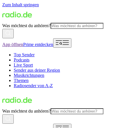
Zum Inhalt springen
Was möchtest du anhören?
App öffnen
Prime entdecken
Top Sender
Podcasts
Live Sport
Sender aus deiner Region
Musikrichtungen
Themen
Radiosender von A-Z
Was möchtest du anhören?