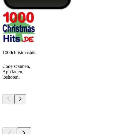
1000christmashits
Code scannen,
App laden,
loshören.
Top
Podcasts
Top
Podcasts
Top
Podcasts