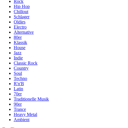
Rock
Hip Hop
Chillout
Schlager
Oldies
Electro
Alternative
80er
Klassik
House
Jazz
Indie
Classic Rock
Country
Soul
Techno
R'n'B
Latin
70er
Traditionelle Musik
90er
Trance
Heavy Metal
Ambient