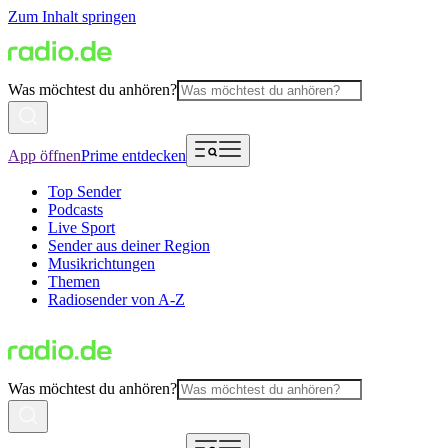
Zum Inhalt springen
Was möchtest du anhören?
App öffnen
Prime entdecken
Top Sender
Podcasts
Live Sport
Sender aus deiner Region
Musikrichtungen
Themen
Radiosender von A-Z
Was möchtest du anhören?