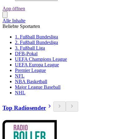
App öffnen
Alle Inhalte
Beliebte Sportarten
1. Fußball Bundesliga
2. Fußball Bundesliga
3. Fußball Liga
DFB-Pokal
UEFA Champions League
UEFA Europa League
Premier League
NFL
NBA Basketball
Major League Baseball
NHL
Top Radiosender