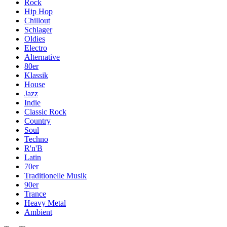
Rock
Hip Hop
Chillout
Schlager
Oldies
Electro
Alternative
80er
Klassik
House
Jazz
Indie
Classic Rock
Country
Soul
Techno
R'n'B
Latin
70er
Traditionelle Musik
90er
Trance
Heavy Metal
Ambient