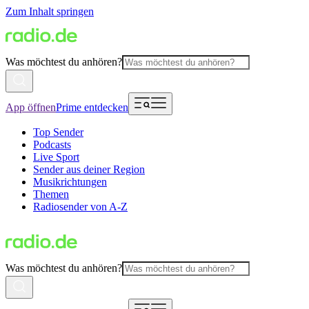
Zum Inhalt springen
Was möchtest du anhören?
App öffnen
Prime entdecken
Top Sender
Podcasts
Live Sport
Sender aus deiner Region
Musikrichtungen
Themen
Radiosender von A-Z
Was möchtest du anhören?