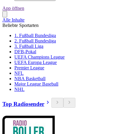
App öffnen
Alle Inhalte
Beliebte Sportarten
1. Fußball Bundesliga
2. Fußball Bundesliga
3. Fußball Liga
DFB-Pokal
UEFA Champions League
UEFA Europa League
Premier League
NFL
NBA Basketball
Major League Baseball
NHL
Top Radiosender