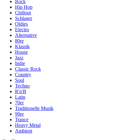
Rock
Hip Hop
Chillout
Schlager
Oldies
Electro
Alternative
80er
Klassik
House
Jazz
Indie
Classic Rock
Country
Soul
Techno
R'n'B
Latin
70er
Traditionelle Musik
90er
Trance
Heavy Metal
Ambient