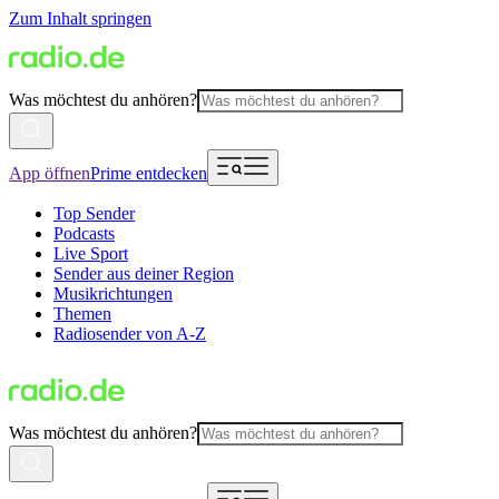
Zum Inhalt springen
Was möchtest du anhören?
App öffnen
Prime entdecken
Top Sender
Podcasts
Live Sport
Sender aus deiner Region
Musikrichtungen
Themen
Radiosender von A-Z
Was möchtest du anhören?