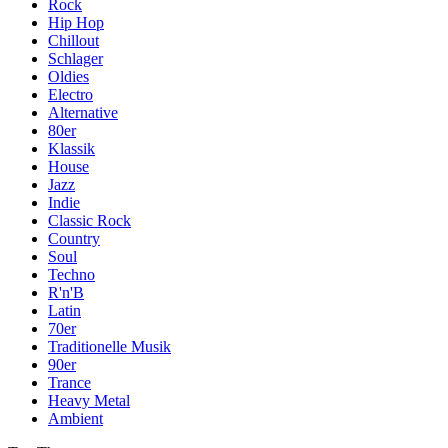
Rock
Hip Hop
Chillout
Schlager
Oldies
Electro
Alternative
80er
Klassik
House
Jazz
Indie
Classic Rock
Country
Soul
Techno
R'n'B
Latin
70er
Traditionelle Musik
90er
Trance
Heavy Metal
Ambient