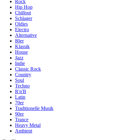
Rock
Hip Hop
Chillout
Schlager
Oldies
Electro
Alternative
80er
Klassik
House
Jazz
Indie
Classic Rock
Country
Soul
Techno
R'n'B
Latin
70er
Traditionelle Musik
90er
Trance
Heavy Metal
Ambient