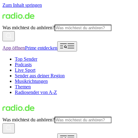
Zum Inhalt springen
Was möchtest du anhören?
App öffnen
Prime entdecken
Top Sender
Podcasts
Live Sport
Sender aus deiner Region
Musikrichtungen
Themen
Radiosender von A-Z
Was möchtest du anhören?