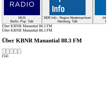
NIUS
NDR Info - Region Niedersachsen
rbb2
Berlin, Pop, Talk
Hamburg, Talk
Be
Über KBNR Manantial 88.3 FM
Über KBNR Manantial 88.3 FM
Über KBNR Manantial 88.3 FM
(54)
Sender-Website