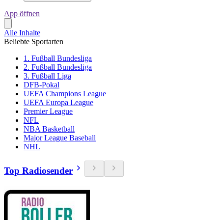
App öffnen
Alle Inhalte
Beliebte Sportarten
1. Fußball Bundesliga
2. Fußball Bundesliga
3. Fußball Liga
DFB-Pokal
UEFA Champions League
UEFA Europa League
Premier League
NFL
NBA Basketball
Major League Baseball
NHL
Top Radiosender