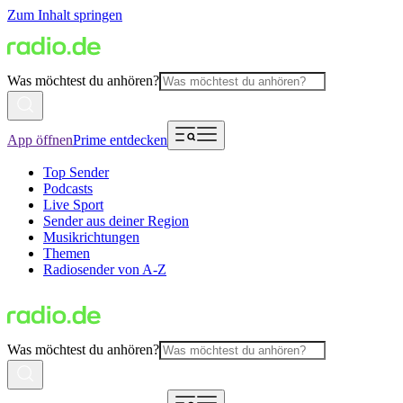
Zum Inhalt springen
Was möchtest du anhören?
App öffnen
Prime entdecken
Top Sender
Podcasts
Live Sport
Sender aus deiner Region
Musikrichtungen
Themen
Radiosender von A-Z
Was möchtest du anhören?