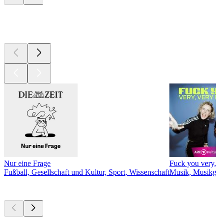
Derzeit
beliebt
Nur eine Frage
Fuck you very, 
Fußball, Gesellschaft und Kultur, Sport, Wissenschaft
Musik, Musikge
Neu &
beachtenswert
Neu &
beachtenswert