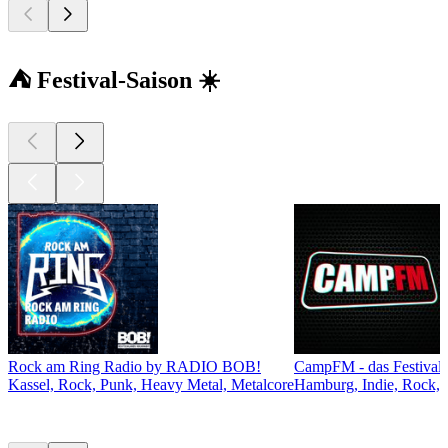
⛺ Festival-Saison ☀️
Rock am Ring Radio by RADIO BOB!
CampFM - das Festivalr
Kassel, Rock, Punk, Heavy Metal, Metalcore
Hamburg, Indie, Rock, 
Top
Podcasts
Top
Podcasts