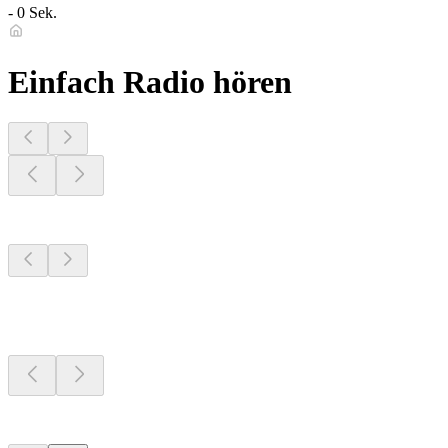
- 0 Sek.
Einfach Radio hören
Sender aus deiner
Region
Sender aus deiner
Region
Sender aus deiner
Region
Top 100 auf
radio.de
Top 100 auf
radio.de