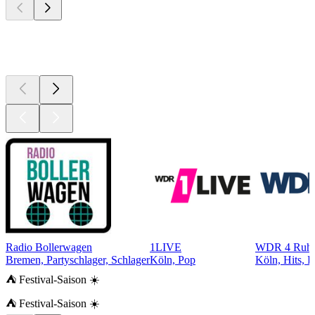
Top 100 auf
radio.de
Radio Bollerwagen
1LIVE
WDR 4 Ruhr
Bremen, Partyschlager, Schlager
Köln, Pop
Köln, Hits, P
⛺ Festival-Saison ☀️
⛺ Festival-Saison ☀️