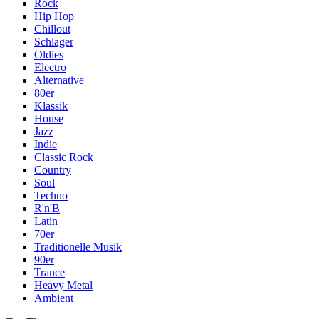
Rock
Hip Hop
Chillout
Schlager
Oldies
Electro
Alternative
80er
Klassik
House
Jazz
Indie
Classic Rock
Country
Soul
Techno
R'n'B
Latin
70er
Traditionelle Musik
90er
Trance
Heavy Metal
Ambient