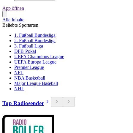
App öffnen
Alle Inhalte
Beliebte Sportarten
1. Fußball Bundesliga
2. Fußball Bundesliga
3. Fußball Liga
DFB-Pokal
UEFA Champions League
UEFA Europa League
Premier League
NFL
NBA Basketball
Major League Baseball
NHL
Top Radiosender