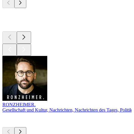
Top
Podcasts
RONZHEIMER.
Gesellschaft und Kultur, Nachrichten, Nachrichten des Tages, Politik
Derzeit
beliebt
Derzeit
beliebt