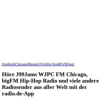
Englisch
Chicago
Illinois
USA
Hip Hop
R'n'B
Soul
Höre J99Jams WJPC FM Chicago,
bigFM Hip-Hop Radio und viele andere
Radiosender aus aller Welt mit der
radio.de-App