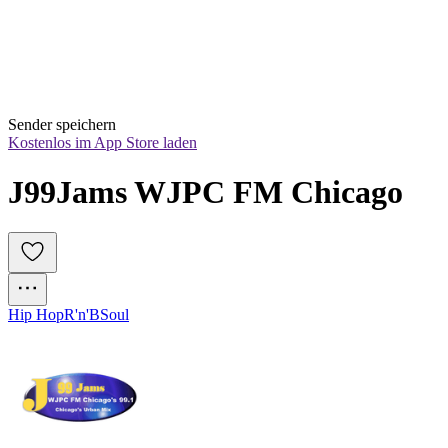
Sender speichern
Kostenlos im App Store laden
J99Jams WJPC FM Chicago
Hip Hop
R'n'B
Soul