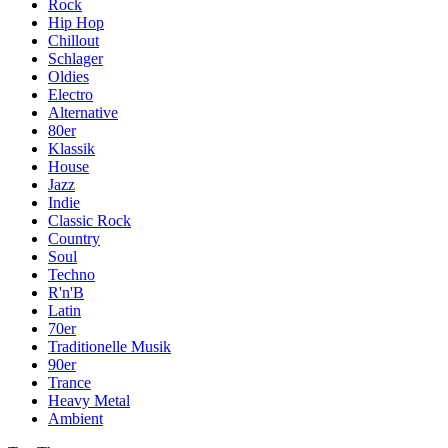
Rock
Hip Hop
Chillout
Schlager
Oldies
Electro
Alternative
80er
Klassik
House
Jazz
Indie
Classic Rock
Country
Soul
Techno
R'n'B
Latin
70er
Traditionelle Musik
90er
Trance
Heavy Metal
Ambient