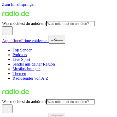
Zum Inhalt springen
Was möchtest du anhören?
App öffnen
Prime entdecken
Top Sender
Podcasts
Live Sport
Sender aus deiner Region
Musikrichtungen
Themen
Radiosender von A-Z
Was möchtest du anhören?