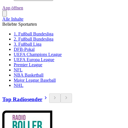
App öffnen
Alle Inhalte
Beliebte Sportarten
1. Fußball Bundesliga
2. Fußball Bundesliga
3. Fußball Liga
DFB-Pokal
UEFA Champions League
UEFA Europa League
Premier League
NFL
NBA Basketball
Major League Baseball
NHL
Top Radiosender